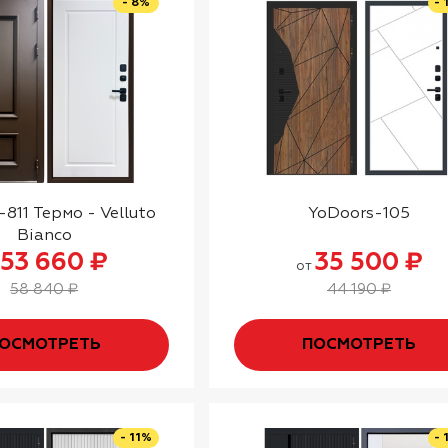
- 8%
- 
811 Термо - Velluto
YoDoors-105
Bianco
53 660 ₽
35 500 ₽
от
58 840 ₽
44 190 ₽
ОСМОТРЕТЬ
ПОСМОТРЕТЬ
- 11%
- 