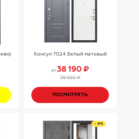
рево)
Консул 7024 Белый матовый
38 190 ₽
от
39 660 ₽
ПОСМОТРЕТЬ
- 4%