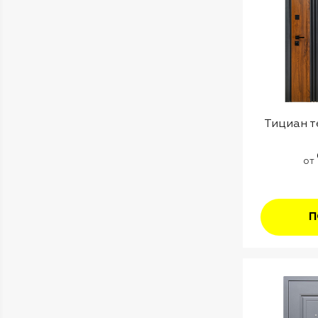
Тициан т
от
П