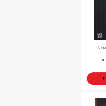
Стай
о
П