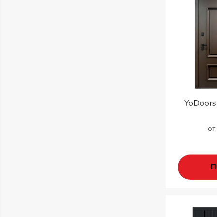
YoDoors-
от
П