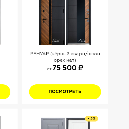
я
РЕНУАР (чёрный кварц/шпон
орех нат)
75 500 ₽
от
ПОСМОТРЕТЬ
- 3%