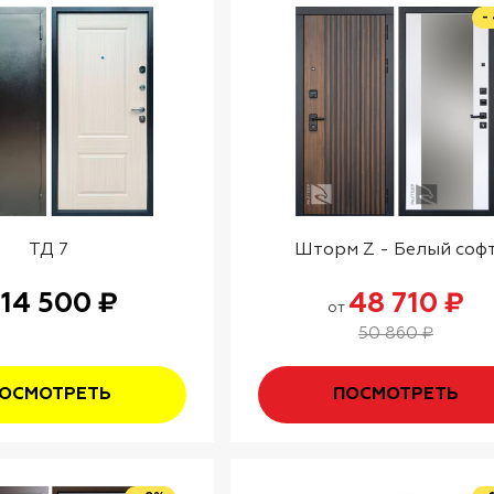
-
ТД 7
Шторм Z - Белый соф
14 500 ₽
48 710 ₽
т
от
50 860 ₽
ОСМОТРЕТЬ
ПОСМОТРЕТЬ