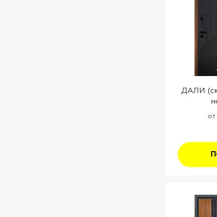
ДАЛИ (ск
н
от
П