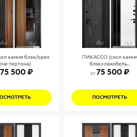
ол камня блэк/орех
ПИКАССО (скол камн
оче тертона)
блэк+лакобель...
75 500 ₽
75 500 ₽
от
ОСМОТРЕТЬ
ПОСМОТРЕТЬ