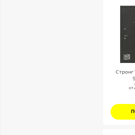
Стронг
от
П