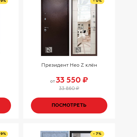
19%
- 0%
Президент Нео Z клён
33 550 ₽
от
33 860 ₽
ПОСМОТРЕТЬ
19%
- 7%