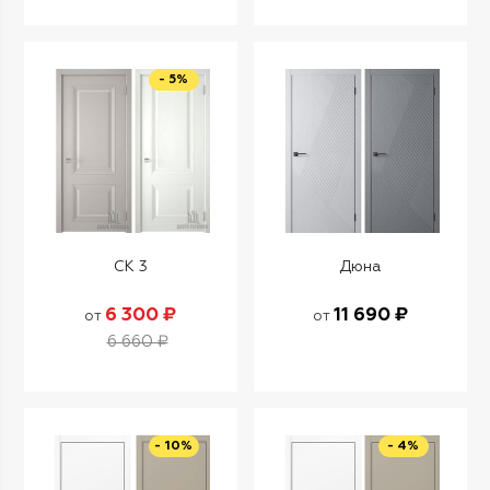
- 5%
СК 3
Дюна
6 300 ₽
11 690 ₽
от
от
6 660 ₽
- 10%
- 4%