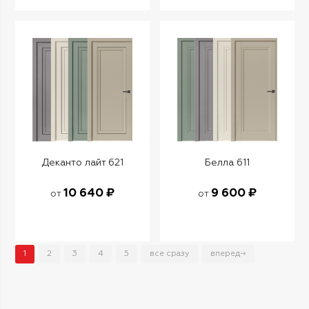
Деканто лайт 621
Белла 611
10 640 ₽
9 600 ₽
от
от
1
2
3
4
5
все сразу
вперед→