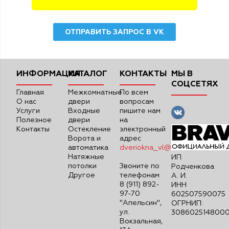
ОТПРАВИТЬ ЗАПРОС В VK
ИНФОРМАЦИЯ
КАТАЛОГ
КОНТАКТЫ
МЫ В
СОЦСЕТЯХ
Главная
Межкомнатные
По всем
О нас
двери
вопросам
Услуги
Входные
пишите нам
Полезное
двери
на
Контакты
Остекление
электронный
Ворота и
адрес
автоматика
dveriokna_vl@mail.ru
Натяжные
ИП
потолки
Звоните по
Родченкова
Другое
телефонам
А. И.
8 (911) 892-
ИНН
97-70
602507590075
"Апельсин",
ОГРНИП:
ул.
308602514800
Вокзальная,