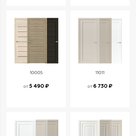
10005
11011
5 490 ₽
6 730 ₽
от
от