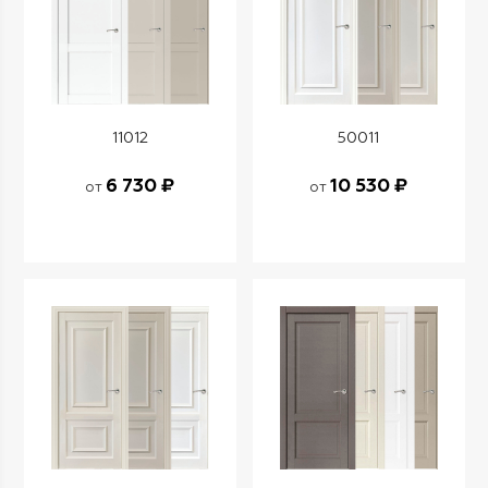
11012
50011
6 730 ₽
10 530 ₽
от
от