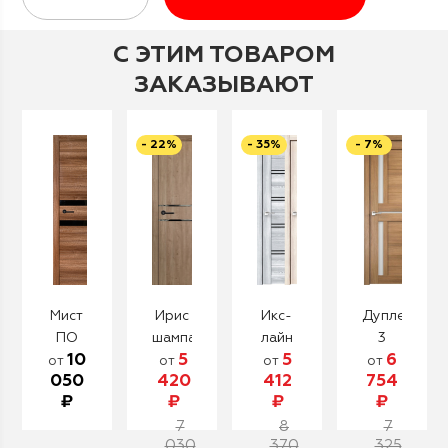
С ЭТИМ ТОВАРОМ
ЗАКАЗЫВАЮТ
- 22%
- 35%
- 7%
Мист
Ирис
Икс-
Дуплекс
ПО
шампань
лайн
3
10
5
5
6
4
от
от
от
от
050
420
412
754
₽
₽
₽
₽
7
8
7
030
370
325