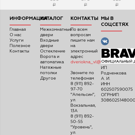
₽
₽
₽
ИНФОРМАЦИЯ
КАТАЛОГ
КОНТАКТЫ
МЫ В
СОЦСЕТЯХ
Главная
Межкомнатные
По всем
О нас
двери
вопросам
Услуги
Входные
пишите нам
Полезное
двери
на
Контакты
Остекление
электронный
Ворота и
адрес
автоматика
dveriokna_vl@mail.ru
Натяжные
ИП
потолки
Звоните по
Родченкова
Другое
телефонам
А. И.
8 (911) 892-
ИНН
97-70
602507590075
"Апельсин",
ОГРНИП:
ул.
308602514800
Вокзальная,
13А
8 (911) 892-
50-55
"Уровень",
ул.