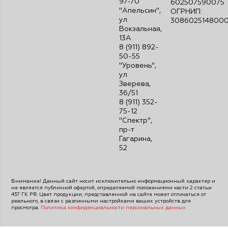
97-70
602507590075
"Апельсин",
ОГРНИП:
ул.
308602514800
Вокзальная,
13А
8 (911) 892-
50-55
"Уровень",
ул.
Зверева,
36/51
8 (911) 352-
75-12
"Спектр",
пр-т
Гагарина,
52
Внимание! Данный сайт носит исключительно информационный характер и
не является публичной офертой, определяемой положениями части 2 статьи
437 ГК РФ. Цвет продукции, представленной на сайте может отличаться от
реального, в связи с различными настройками ваших устройств для
просмотра.
Политика конфиденциальности персональных данных