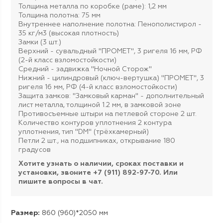
Толщина металла по коробке (раме): 1,2 мм
Толщина полотна: 75 мм
Внутреннее наполнение полотна: Пенополистирол -
35 кг/м3 (высокая плотность)
Замки (3 шт.)
Верхний - сувальдный "ПРОМЕТ", 3 ригеля 16 мм, РФ
(2-й класс взломостойкости)
Средний - задвижка "Ночной Сторож"
Нижний - цилиндровый (ключ-вертушка) "ПРОМЕТ", 3
ригеля 16 мм, РФ (4-й класс взломостойкости)
Защита замков: "Замковый карман" - дополнительный
лист металла, толщиной 1.2 мм, в замковой зоне
Противосъемные штыри на петлевой стороне 2 шт.
Количество контуров уплотнения 2 контура
уплотнения, тип "DM" (трёхкамерный)
Петли 2 шт., на подшипниках, открывание 180
градусов
Хотите узнать о наличии, сроках поставки и
установки, звоните +7 (911) 892-97-70. Или
пишите вопросы в чат.
Размер:
860 (960)*2050 мм