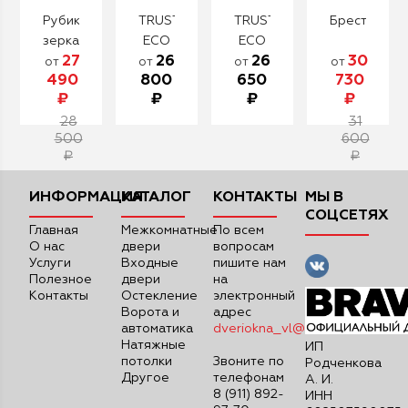
Рубикон
TRUST
TRUST
Брест
зеркало
ECO
ECO
27
26
26
30
(Сандал
301
301
от
от
от
от
490
800
650
730
белый)
(Е-136
(Е-136
₽
₽
₽
₽
Ларче
дуб
28
бьянко)
серый)
31
500
600
₽
₽
ИНФОРМАЦИЯ
КАТАЛОГ
КОНТАКТЫ
МЫ В
СОЦСЕТЯХ
Главная
Межкомнатные
По всем
О нас
двери
вопросам
Услуги
Входные
пишите нам
Полезное
двери
на
Контакты
Остекление
электронный
Ворота и
адрес
автоматика
dveriokna_vl@mail.ru
Натяжные
ИП
потолки
Звоните по
Родченкова
Другое
телефонам
А. И.
8 (911) 892-
ИНН