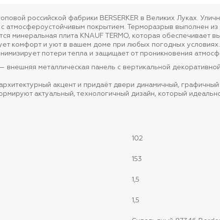
 топовой российской фабрики BERSERKER в Великих Луках. Улич
T с атмосфероустойчивым покрытием. Терморазрыв выполнен из 
тся минеральная плита KNAUF TERMO, которая обеспечивает вы
ует комфорт и уют в вашем доме при любых погодных условиях
инимизирует потери тепла и защищает от проникновения атмосф
 — внешняя металлическая панель с вертикальной декоративно
архитектурный акцент и придаёт двери динамичный, графичный 
ормируют актуальный, технологичный дизайн, который идеальн
102
153
1,5
1,5