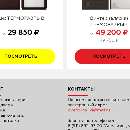
Айс ТЕРМОРАЗРЫВ
Винтер (аляска)
ТЕРМОРАЗРЫВ
29 850 ₽
49 200 ₽
от
от
49 750 ₽
ПОСМОТРЕТЬ
ПОСМОТРЕТЬ
Г
КОНТАКТЫ
атные двери
По всем вопросам пишите нам
 двери
электронный адрес
ние
dveriokna_vl@mail.ru
 автоматика
 потолки
Звоните по телефонам
8 (911) 892-97-70 "Апельсин", у