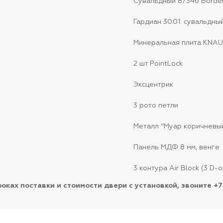
Сувальдный 87346 Border
Гардиан 30.01. сувальдный
Минеральная плита KNAU
2 шт PointLock
Эксцентрик
3 рото петли
Металл "Муар коричневы
Панель МДФ 8 мм, венге
3 контура Air Block (3 D-
роках поставки и стоимости двери с установкой, звоните +7 