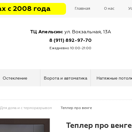
х с 2008 года
Главная
О нас
У
ТЦ Апельсин:
ул. Вокзальная, 13А
8 (911) 892-97-70
Ежедневно 10:00-21:00
Остекление
Ворота и автоматика
Натяжные потол
Для дома и с терморазрывом
Теплер про венге
Теплер про венге