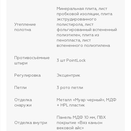
Минеральная плита, лист
пробковой изоляции, плита
экструдированного
Утепление
полистирола, лист
полотна
фольгированный вспененный
полиэтилен, плита из
пенопласта, лист
вспененного полиэтилена
Противосъёмные
3 шт PointLock
штыри
Регулировка
Эксцентрик
Петли
3 рото петли
Отделка
Металл «Муар черный», МДФ
снаружи
+ HPL пластик
Панель МДФ 10 мм, ПВХ
Отделка внутри
покрытие «Вяз каньон
вековой айс»