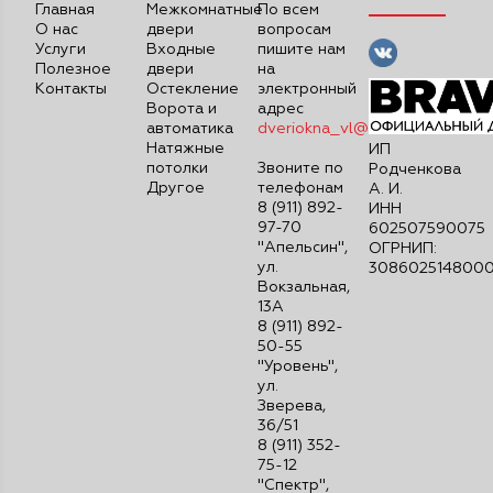
Главная
Межкомнатные
По всем
О нас
двери
вопросам
Услуги
Входные
пишите нам
Полезное
двери
на
Контакты
Остекление
электронный
Ворота и
адрес
автоматика
dveriokna_vl@mail.ru
Натяжные
ИП
потолки
Звоните по
Родченкова
Другое
телефонам
А. И.
8 (911) 892-
ИНН
97-70
602507590075
"Апельсин",
ОГРНИП:
ул.
308602514800
Вокзальная,
13А
8 (911) 892-
50-55
"Уровень",
ул.
Зверева,
36/51
8 (911) 352-
75-12
"Спектр",