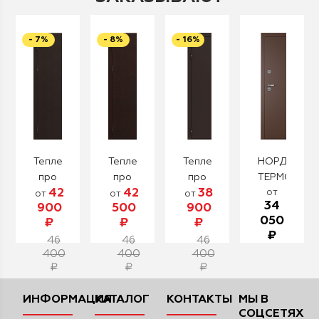
- 7%
- 8%
- 16%
Теплер
Теплер
Теплер
НОРД
про
про
про
ТЕРМОРАЗ
42
42
38
от
бетон
сосна
венге
от
от
от
34
900
500
900
грей
050
₽
₽
₽
₽
46
46
46
400
400
400
₽
₽
₽
ИНФОРМАЦИЯ
КАТАЛОГ
КОНТАКТЫ
МЫ В
СОЦСЕТЯХ