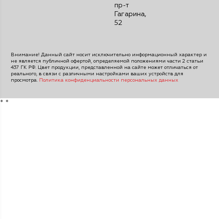
пр-т
Гагарина,
52
Внимание! Данный сайт носит исключительно информационный характер и
не является публичной офертой, определяемой положениями части 2 статьи
437 ГК РФ. Цвет продукции, представленной на сайте может отличаться от
реального, в связи с различными настройками ваших устройств для
просмотра.
Политика конфиденциальности персональных данных
*
*