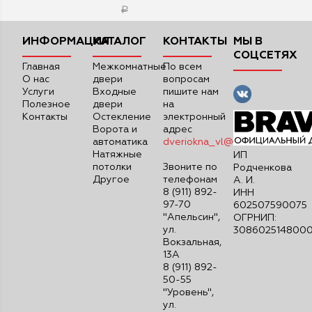
₽
ИНФОРМАЦИЯ
КАТАЛОГ
КОНТАКТЫ
МЫ В
СОЦСЕТЯХ
Главная
Межкомнатные
По всем
О нас
двери
вопросам
Услуги
Входные
пишите нам
Полезное
двери
на
Контакты
Остекление
электронный
Ворота и
адрес
автоматика
dveriokna_vl@mail.ru
Натяжные
ИП
потолки
Звоните по
Родченкова
Другое
телефонам
А. И.
8 (911) 892-
ИНН
97-70
602507590075
"Апельсин",
ОГРНИП:
ул.
308602514800
Вокзальная,
13А
8 (911) 892-
50-55
"Уровень",
ул.