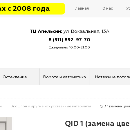
х с 2008 года
Главная
О нас
У
ТЦ Апельсин:
ул. Вокзальная, 13А
8 (911) 892-97-70
Ежедневно 10:00-21:00
Остекление
Ворота и автоматика
Натяжные потол
и
Экошпон и другие искусственные материалы
QID 1 (замена цве
QID 1 (замена цве