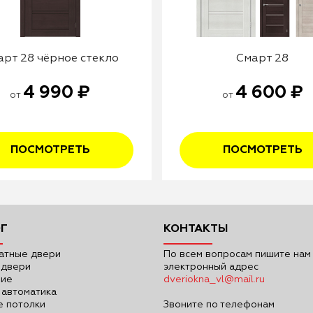
арт 28 чёрное стекло
Смарт 28
4 990 ₽
4 600 ₽
от
от
ПОСМОТРЕТЬ
ПОСМОТРЕТЬ
Г
КОНТАКТЫ
атные двери
По всем вопросам пишите нам
 двери
электронный адрес
ние
dveriokna_vl@mail.ru
 автоматика
 потолки
Звоните по телефонам