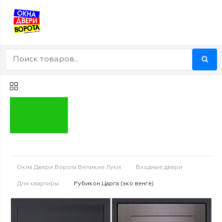
Окна Двери Ворота Великие Луки
Входные двери
Для квартиры
Рубикон Царга (эко венге)