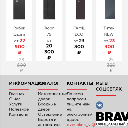
Рубикон
Форпост
FAMILY
Титан
Царга
75
ECO
NEW
22
от
23
23
(лиственница)
200
8с
от
от
от
20
900
300
300
(ECONOM
бетон
300
₽
₽
₽
70
₽
28
металл
25
500
320
/...
₽
₽
ИНФОРМАЦИЯ
КАТАЛОГ
КОНТАКТЫ
МЫ В
СОЦСЕТЯХ
Главная
Межкомнатные
По всем
О нас
двери
вопросам
Услуги
Входные
пишите нам
Полезное
двери
на
Контакты
Остекление
электронный
Ворота и
адрес
автоматика
dveriokna_vl@mail.ru