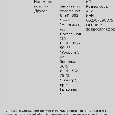
Натяжные
ИП
потолки
Звоните по
Родченкова
Другое
телефонам
А. И.
8 (911) 892-
ИНН
97-70
602507590075
"Апельсин",
ОГРНИП:
ул.
308602514800
Вокзальная,
13А
8 (911) 892-
50-55
"Уровень",
ул.
Зверева,
36/51
8 (911) 352-
75-12
"Спектр",
пр-т
Гагарина,
52
Внимание! Данный сайт носит исключительно информационный характер и
не является публичной офертой, определяемой положениями части 2 статьи