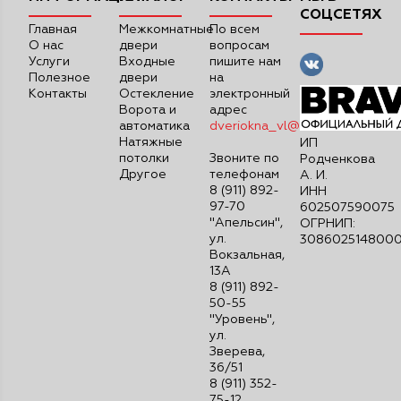
СОЦСЕТЯХ
Главная
Межкомнатные
По всем
О нас
двери
вопросам
Услуги
Входные
пишите нам
Полезное
двери
на
Контакты
Остекление
электронный
Ворота и
адрес
автоматика
dveriokna_vl@mail.ru
Натяжные
ИП
потолки
Звоните по
Родченкова
Другое
телефонам
А. И.
8 (911) 892-
ИНН
97-70
602507590075
"Апельсин",
ОГРНИП:
ул.
308602514800
Вокзальная,
13А
8 (911) 892-
50-55
"Уровень",
ул.
Зверева,
36/51
8 (911) 352-
75-12