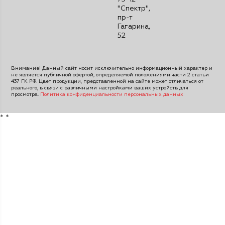
"Спектр",
пр-т
Гагарина,
52
Внимание! Данный сайт носит исключительно информационный характер и
не является публичной офертой, определяемой положениями части 2 статьи
437 ГК РФ. Цвет продукции, представленной на сайте может отличаться от
реального, в связи с различными настройками ваших устройств для
просмотра.
Политика конфиденциальности персональных данных
*
*